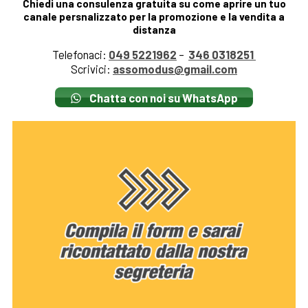
Chiedi una consulenza gratuita su come aprire un tuo
canale persnalizzato per la promozione e la vendita a
distanza
Telefonaci:
049 5221962
–
346 0318251
Scrivici:
assomodus@gmail.com
Chatta con noi su WhatsApp