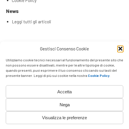
Cookie Policy
News
Leggi tutti gli articoli
Articoli recenti
Gestisci Consenso Cookie
L’Evoluzione del Remote Selling: Perché la tua rete
commerciale ha bisogno di una Content & Service Room
Utilizziamo cookie tecnici necessari al funzionamento del presente sito che
(CSR)
non possono essere disattivati, mentre per le altre tipologie di cookie,
quando presenti, puoi esprimere il tuo consenso cliccando sui tasti del
Remote Seller di Successo: Le 4 Competenze Chiave che
presente banner. Leggi di più sui cookie nella nostra
Cookie Policy
.
Fanno la Differenza
Venditori e promotori che lavorano a distanza
La Rivoluzione degli Agenti su Strada
Accetta
Vincere a Distanza: Perché Negozio Fisico ed E-
commerce non bastano più nel B2B
Nega
Visualizza le preferenze
Top