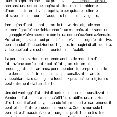
Questo significa che la tua presenza su
Vendereadistanza.it
non sarà una semplice pagina statica, ma un ambiente
dinamico e interattivo, progettato per guidare il cliente
attraverso un percorso d’acquisto fluido e coinvolgente.
Immagina di poter configurare la tua vetrina digitale con
elementi grafici che richiamano il tuo marchio, utilizzando un
linguaggio visivo coerente con la tua comunicazione aziendale.
Potrai organizzare i tuoi prodotti o servizi in categorie intuitive,
corredandoli di descrizioni dettagliate, immagini di alta qualità,
video esplicativi e schede tecniche scaricabili.
La personalizzazione si estende anche alle modalità di
interazione con i clienti: potrai integrare sistemi di
messaggistica istantanea per rispondere in tempo reale alle
loro domande, offrire consulenze personalizzate tramite
videochiamata e raccogliere feedback preziosi per migliorare
costantemente la tua offerta.
Uno dei vantaggi distintivi di aprire un canale personalizzato su
Vendereadistanza.it è la possibilità di stabilire una relazione
diretta con il cliente, bypassando intermediari e mantenendo il
controllo sull’intero processo di vendita. Questo non solo ti
permette di massimizzare i margini di profitto, ma ti offre