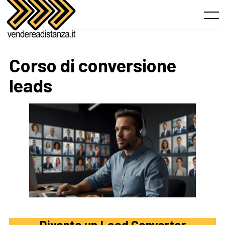
Skip
to
Menu
content
Corso di conversione
leads
Diventa un Lead Converter