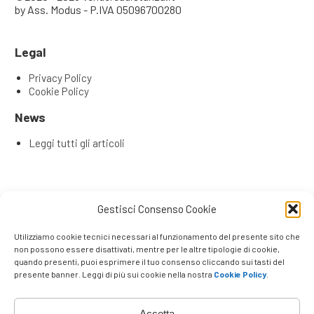
by Ass. Modus - P.IVA 05096700280
Legal
Privacy Policy
Cookie Policy
News
Leggi tutti gli articoli
Articoli recenti
Gestisci Consenso Cookie
L’Evoluzione del Remote Selling: Perché la tua rete
commerciale ha bisogno di una Content & Service Room
Utilizziamo cookie tecnici necessari al funzionamento del presente sito che
(CSR)
non possono essere disattivati, mentre per le altre tipologie di cookie,
quando presenti, puoi esprimere il tuo consenso cliccando sui tasti del
Remote Seller di Successo: Le 4 Competenze Chiave che
presente banner. Leggi di più sui cookie nella nostra
Cookie Policy
.
Fanno la Differenza
Venditori e promotori che lavorano a distanza
La Rivoluzione degli Agenti su Strada
Accetta