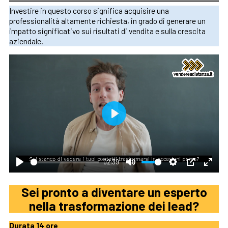
Investire in questo corso significa acquisire una
professionalità altamente richiesta, in grado di generare un
impatto significativo sui risultati di vendita e sulla crescita
aziendale.
Play
02:39
Play
Mute
Settings
PIP
Enter
fulls
Sei pronto a diventare un esperto
nella trasformazione dei lead?
Durata 14 ore