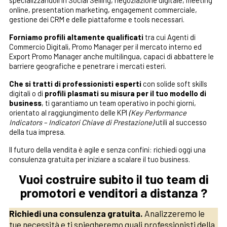
specializzandoli in Social Selling, negoziazione digitale, meeting
online, presentation marketing, engagement commerciale,
gestione dei CRM e delle piattaforme e tools necessari.
Forniamo profili altamente qualificati
tra cui Agenti di
Commercio Digitali, Promo Manager per il mercato interno ed
Export Promo Manager anche multilingua, capaci di abbattere le
barriere geografiche e penetrare i mercati esteri.
Che si tratti di professionisti esperti
con solide soft skills
digitali o di
profili plasmati su misura per il tuo modello di
business
, ti garantiamo un team operativo in pochi giorni,
orientato al raggiungimento delle KPI
(Key Performance
Indicators – Indicatori Chiave di Prestazione)
utili al successo
della tua impresa.
Il futuro della vendita è agile e senza confini: richiedi oggi una
consulenza gratuita per iniziare a scalare il tuo business.
Vuoi costruire subito il tuo team di
promotori e venditori a distanza ?
Richiedi una consulenza gratuita.
Analizzeremo le
tue necessità e ti spiegheremo quali professionisti della