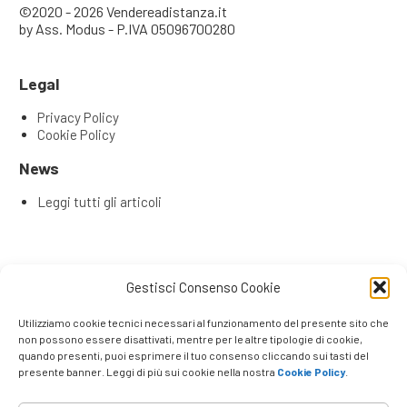
©2020 - 2026 Vendereadistanza.it
by Ass. Modus - P.IVA 05096700280
Legal
Privacy Policy
Cookie Policy
News
Leggi tutti gli articoli
Articoli recenti
Gestisci Consenso Cookie
L’Evoluzione del Remote Selling: Perché la tua rete
commerciale ha bisogno di una Content & Service Room
Utilizziamo cookie tecnici necessari al funzionamento del presente sito che
(CSR)
non possono essere disattivati, mentre per le altre tipologie di cookie,
Remote Seller di Successo: Le 4 Competenze Chiave che
quando presenti, puoi esprimere il tuo consenso cliccando sui tasti del
presente banner. Leggi di più sui cookie nella nostra
Cookie Policy
.
Fanno la Differenza
Venditori e promotori che lavorano a distanza