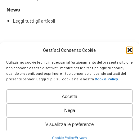
News
Leggi tutti gli articoli
Articoli recenti
Gestisci Consenso Cookie
L’Evoluzione del Remote Selling: Perché la tua rete
commerciale ha bisogno di una Content & Service Room
Utilizziamo cookie tecnici necessari al funzionamento del presente sito che
(CSR)
non possono essere disattivati, mentre per le altre tipologie di cookie,
quando presenti, puoi esprimere il tuo consenso cliccando sui tasti del
Remote Seller di Successo: Le 4 Competenze Chiave che
presente banner. Leggi di più sui cookie nella nostra
Cookie Policy
.
Fanno la Differenza
Venditori e promotori che lavorano a distanza
La Rivoluzione degli Agenti su Strada
Accetta
Vincere a Distanza: Perché Negozio Fisico ed E-
commerce non bastano più nel B2B
Nega
Visualizza le preferenze
Top
Cookie Policy
Privacy