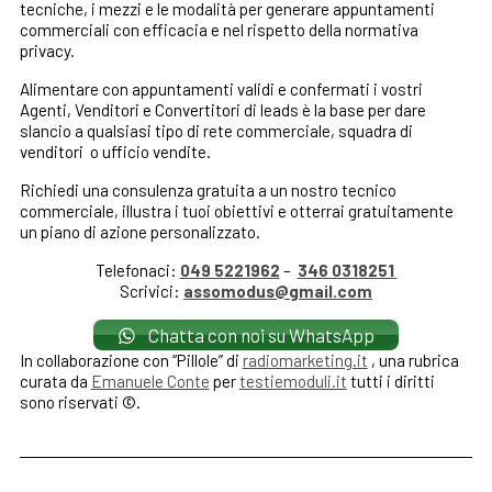
tecniche, i mezzi e le modalità per generare appuntamenti
commerciali con efficacia e nel rispetto della normativa
privacy.
Alimentare con appuntamenti validi e confermati i vostri
Agenti, Venditori e Convertitori di leads è la base per dare
slancio a qualsiasi tipo di rete commerciale, squadra di
venditori o ufficio vendite.
Richiedi una consulenza gratuita a un nostro tecnico
commerciale, illustra i tuoi obiettivi e otterrai gratuitamente
un piano di azione personalizzato.
Telefonaci:
049 5221962
–
346 0318251
Scrivici:
assomodus@gmail.com
Chatta con noi su WhatsApp
In collaborazione con “Pillole” di
radiomarketing.it
, una rubrica
curata da
Emanuele Conte
per
testiemoduli.it
tutti i diritti
sono riservati ©.