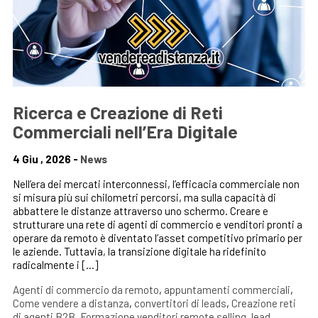
Ricerca e Creazione di Reti
Commerciali nell’Era Digitale
4 Giu , 2026 -
News
Nell’era dei mercati interconnessi, l’efficacia commerciale non
si misura più sui chilometri percorsi, ma sulla capacità di
abbattere le distanze attraverso uno schermo. Creare e
strutturare una rete di agenti di commercio e venditori pronti a
operare da remoto è diventato l’asset competitivo primario per
le aziende. Tuttavia, la transizione digitale ha ridefinito
radicalmente i […]
Agenti di commercio da remoto
,
appuntamenti commerciali
,
Come vendere a distanza
,
convertitori di leads
,
Creazione reti
di agenti B2B
,
Formazione venditori remote selling
,
lead