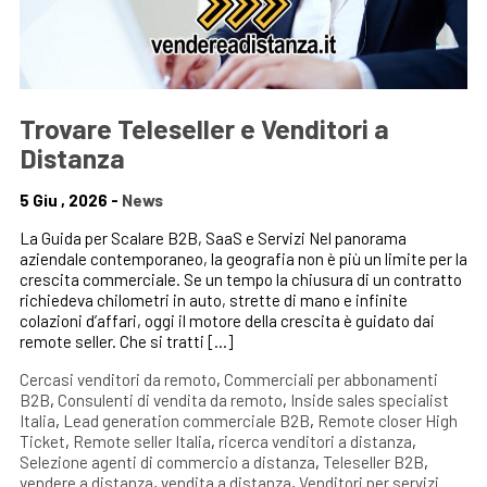
Trovare Teleseller e Venditori a
Distanza
5 Giu , 2026 -
News
La Guida per Scalare B2B, SaaS e Servizi Nel panorama
aziendale contemporaneo, la geografia non è più un limite per la
crescita commerciale. Se un tempo la chiusura di un contratto
richiedeva chilometri in auto, strette di mano e infinite
colazioni d’affari, oggi il motore della crescita è guidato dai
remote seller. Che si tratti […]
Cercasi venditori da remoto
,
Commerciali per abbonamenti
B2B
,
Consulenti di vendita da remoto
,
Inside sales specialist
Italia
,
Lead generation commerciale B2B
,
Remote closer High
Ticket
,
Remote seller Italia
,
ricerca venditori a distanza
,
Selezione agenti di commercio a distanza
,
Teleseller B2B
,
vendere a distanza
,
vendita a distanza
,
Venditori per servizi