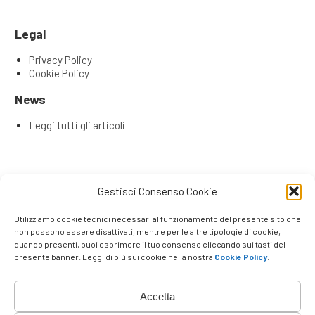
Legal
Privacy Policy
Cookie Policy
News
Leggi tutti gli articoli
Articoli recenti
Gestisci Consenso Cookie
L’Evoluzione del Remote Selling: Perché la tua rete
commerciale ha bisogno di una Content & Service Room
Utilizziamo cookie tecnici necessari al funzionamento del presente sito che
(CSR)
non possono essere disattivati, mentre per le altre tipologie di cookie,
quando presenti, puoi esprimere il tuo consenso cliccando sui tasti del
Remote Seller di Successo: Le 4 Competenze Chiave che
presente banner. Leggi di più sui cookie nella nostra
Cookie Policy
.
Fanno la Differenza
Venditori e promotori che lavorano a distanza
La Rivoluzione degli Agenti su Strada
Accetta
Vincere a Distanza: Perché Negozio Fisico ed E-
commerce non bastano più nel B2B