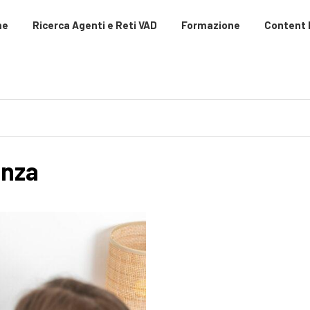
me
Ricerca Agenti e Reti VAD
Formazione
Content
anza