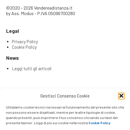
©2020 - 2026 Vendereadistanza.it
by Ass. Modus - P.IVA 05096700280
Legal
Privacy Policy
Cookie Policy
News
Leggi tutti gli articoli
Articoli recenti
Gestisci Consenso Cookie
L’Evoluzione del Remote Selling: Perché la tua rete
commerciale ha bisogno di una Content & Service Room
Utilizziamo cookie tecnici necessari al funzionamento del presente sito che
(CSR)
non possono essere disattivati, mentre per le altre tipologie di cookie,
Remote Seller di Successo: Le 4 Competenze Chiave che
quando presenti, puoi esprimere il tuo consenso cliccando sui tasti del
presente banner. Leggi di più sui cookie nella nostra
Cookie Policy
.
Fanno la Differenza
Venditori e promotori che lavorano a distanza