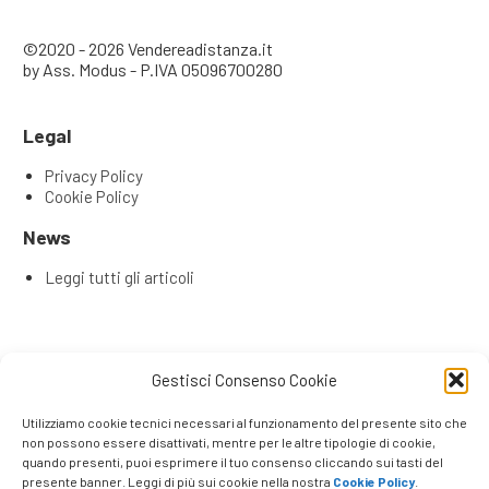
©2020 - 2026 Vendereadistanza.it
by Ass. Modus - P.IVA 05096700280
Legal
Privacy Policy
Cookie Policy
News
Leggi tutti gli articoli
Articoli recenti
Gestisci Consenso Cookie
L’Evoluzione del Remote Selling: Perché la tua rete
commerciale ha bisogno di una Content & Service Room
Utilizziamo cookie tecnici necessari al funzionamento del presente sito che
(CSR)
non possono essere disattivati, mentre per le altre tipologie di cookie,
quando presenti, puoi esprimere il tuo consenso cliccando sui tasti del
Remote Seller di Successo: Le 4 Competenze Chiave che
presente banner. Leggi di più sui cookie nella nostra
Cookie Policy
.
Fanno la Differenza