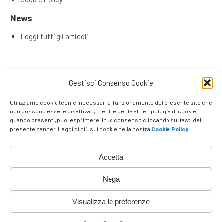
News
Leggi tutti gli articoli
Articoli recenti
Gestisci Consenso Cookie
L’Evoluzione del Remote Selling: Perché la tua rete
commerciale ha bisogno di una Content & Service Room
Utilizziamo cookie tecnici necessari al funzionamento del presente sito che
(CSR)
non possono essere disattivati, mentre per le altre tipologie di cookie,
quando presenti, puoi esprimere il tuo consenso cliccando sui tasti del
Remote Seller di Successo: Le 4 Competenze Chiave che
presente banner. Leggi di più sui cookie nella nostra
Cookie Policy
.
Fanno la Differenza
Venditori e promotori che lavorano a distanza
La Rivoluzione degli Agenti su Strada
Accetta
Vincere a Distanza: Perché Negozio Fisico ed E-
commerce non bastano più nel B2B
Nega
Visualizza le preferenze
Top