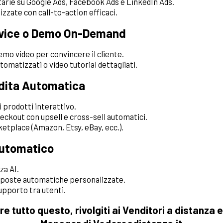
arie su Google Ads, Facebook Ads e LinkedIn Ads.
zzate con call-to-action efficaci.
rvice o Demo On-Demand
emo video per convincere il cliente.
matizzati o video tutorial dettagliati.
ndita Automatica
 prodotti interattivo.
eckout con upsell e cross-sell automatici.
etplace (Amazon, Etsy, eBay, ecc.).
 Automatico
za AI.
isposte automatiche personalizzate.
pporto tra utenti.
are tutto questo, rivolgiti ai Venditori a distanza