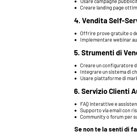
Usare campagne pubblicit
Creare landing page ottimi
4.
Vendita Self-Se
Offrire prove gratuite o d
Implementare webinar auto
5.
Strumenti di Ve
Creare un configuratore di
Integrare un sistema di ch
Usare piattaforme di mark
6.
Servizio Clienti
FAQ interattive e assisten
Supporto via email con r
Community o forum per su
Se non te la senti di f