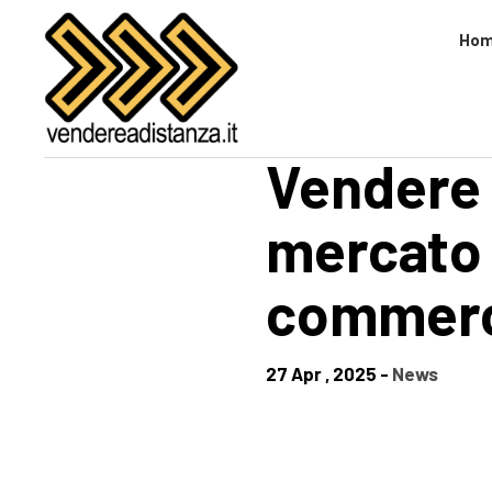
Skip
to
Ho
content
Vendere 
mercato 
commer
27 Apr , 2025 -
News