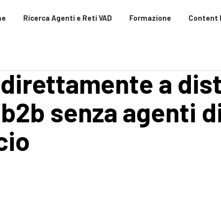
me
Ricerca Agenti e Reti VAD
Formazione
Content
direttamente a dist
b2b senza agenti d
cio