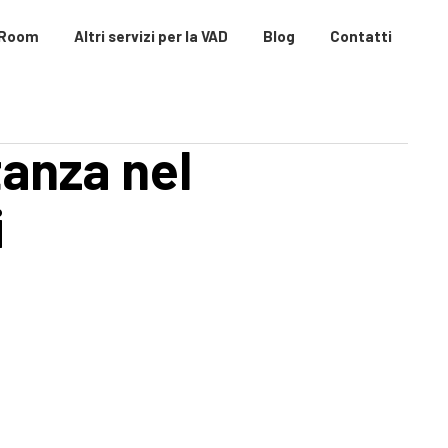
 Room
Altri servizi per la VAD
Blog
Contatti
anza nel
i