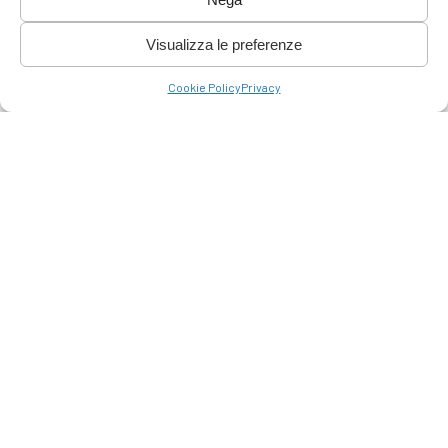
Visualizza le preferenze
Cookie Policy
Privacy
Tel.:
+39 049 5221962
-
+39 346 0318251
Email:
assomodus@gmail.com
Chatta con WhatsApp