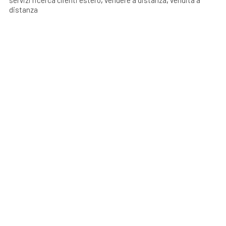
servizi ricerca clienti estero
,
vendere a distanza
,
vendita a
distanza