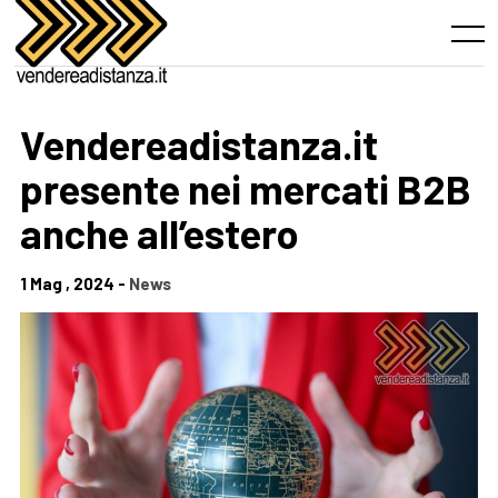
Skip
to
Menu
content
Vendereadistanza.it
presente nei mercati B2B
anche all’estero
1 Mag , 2024 -
News