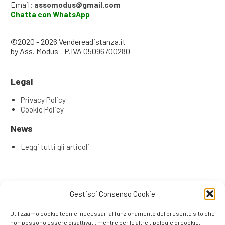
Email:
assomodus@gmail.com
Chatta con WhatsApp
©2020 - 2026 Vendereadistanza.it
by Ass. Modus - P.IVA 05096700280
Legal
Privacy Policy
Cookie Policy
News
Leggi tutti gli articoli
Articoli recenti
Gestisci Consenso Cookie
L’Evoluzione del Remote Selling: Perché la tua rete
commerciale ha bisogno di una Content & Service Room
Utilizziamo cookie tecnici necessari al funzionamento del presente sito che
(CSR)
non possono essere disattivati, mentre per le altre tipologie di cookie,