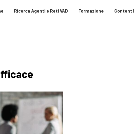
me
Ricerca Agenti e Reti VAD
Formazione
Content
fficace