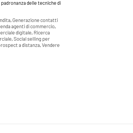
a padronanza delle tecniche di
ndita
,
Generazione contatti
genda agenti di commercio
,
ciale digitale
,
Ricerca
rciale
,
Social selling per
prospect a distanza
,
Vendere