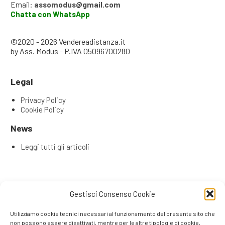
Email:
assomodus@gmail.com
Chatta con WhatsApp
©2020 - 2026 Vendereadistanza.it
by Ass. Modus - P.IVA 05096700280
Legal
Privacy Policy
Cookie Policy
News
Leggi tutti gli articoli
Articoli recenti
Gestisci Consenso Cookie
L’Evoluzione del Remote Selling: Perché la tua rete
commerciale ha bisogno di una Content & Service Room
Utilizziamo cookie tecnici necessari al funzionamento del presente sito che
(CSR)
non possono essere disattivati, mentre per le altre tipologie di cookie,